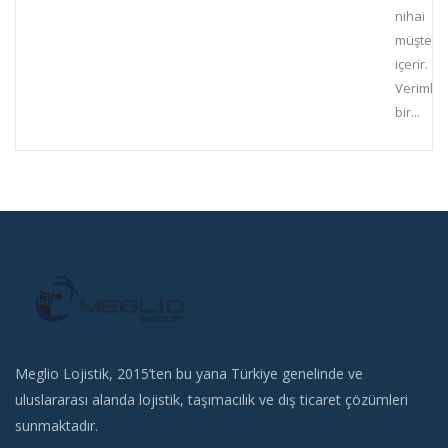
nihai
müşterile
içerir.
Verimli
bir...
Meglio Lojistik, 2015’ten bu yana Türkiye genelinde ve
uluslararası alanda lojistik, taşımacılık ve dış ticaret çözümleri
sunmaktadır.