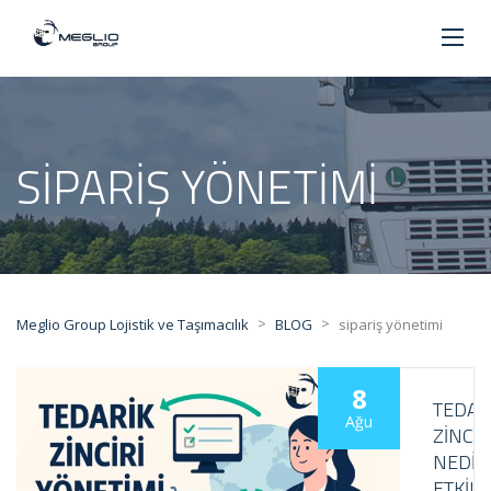
SIPARIŞ YÖNETIMI
>
>
Meglio Group Lojistik ve Taşımacılık
BLOG
sipariş yönetimi
8
TEDAR
Ağu
ZINCIR
NEDIR
ETKILI