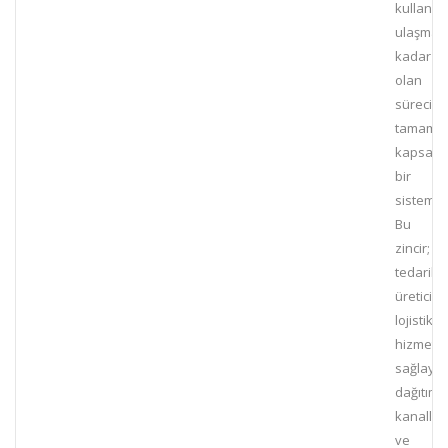
kullanıcı
ulaşmas
kadar
olan
sürecin
tamamın
kapsay
bir
sistemdi
Bu
zincir;
tedarikçi
üreticiler
lojistik
hizmet
sağlayıcıl
dağıtım
kanalları
ve